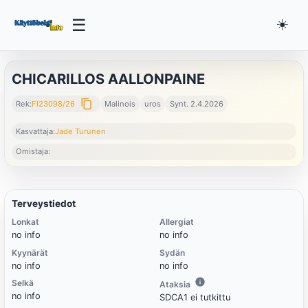
☰
☀️
CHICARILLOS AALLONPAINE
content_copy
Rek:
FI23098/26
Malinois
uros
Synt. 2.4.2026
Kasvattaja:
Jade Turunen
Omistaja:
Terveystiedot
Lonkat
Allergiat
no info
no info
Kyynärät
Sydän
no info
no info
Selkä
Ataksia
no info
SDCA1 ei tutkittu