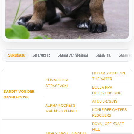
Sukutaulu
Sisarukset
Samat vanhemmat
Sama isä
Sama em
HOGAR SMOKE ON
THE WATER
GUNNER GIM
STRASEVSKI
BOLLA NPA
BANDIT VON DER
DETECTION DOG
GASHI HOUSE
ATOS JR72619
ALPHA ROCKETS
KONI FIREFIGHTERS
MALINOIS KENNEL
RESCUERS
ROYAL OFF KRAFT
HILL
ASHLY ARGILLA ROSSA