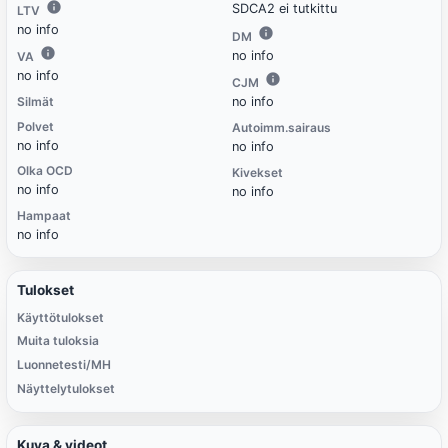
SDCA2 ei tutkittu
LTV
no info
DM
no info
VA
no info
CJM
Silmät
no info
Polvet
Autoimm.sairaus
no info
no info
Olka OCD
Kivekset
no info
no info
Hampaat
no info
Tulokset
Käyttötulokset
Muita tuloksia
Luonnetesti/MH
Näyttelytulokset
Kuva & videot