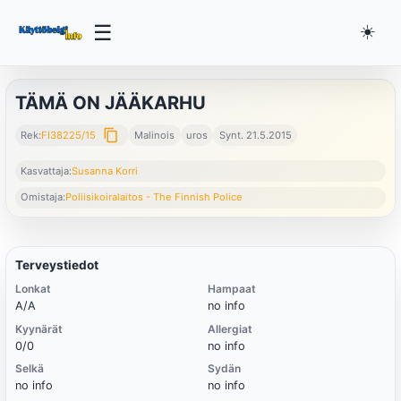
☰
☀️
TÄMÄ ON JÄÄKARHU
content_copy
Rek:
FI38225/15
Malinois
uros
Synt. 21.5.2015
Kasvattaja:
Susanna Korri
Omistaja:
Poliisikoiralaitos - The Finnish Police
Terveystiedot
Lonkat
Hampaat
A/A
no info
Kyynärät
Allergiat
0/0
no info
Selkä
Sydän
no info
no info