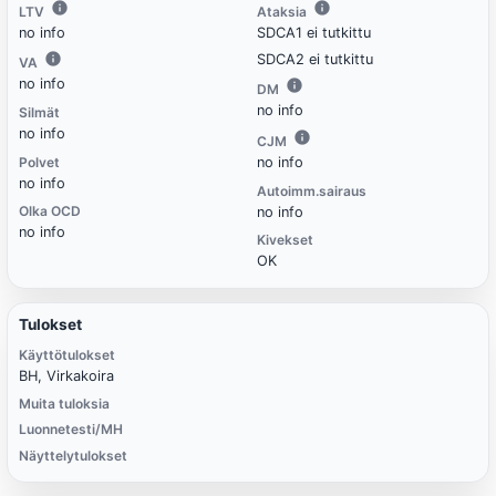
LTV
Ataksia
no info
SDCA1 ei tutkittu
SDCA2 ei tutkittu
VA
no info
DM
no info
Silmät
no info
CJM
Polvet
no info
no info
Autoimm.sairaus
Olka OCD
no info
no info
Kivekset
OK
Tulokset
Käyttötulokset
BH, Virkakoira
Muita tuloksia
Luonnetesti/MH
Näyttelytulokset