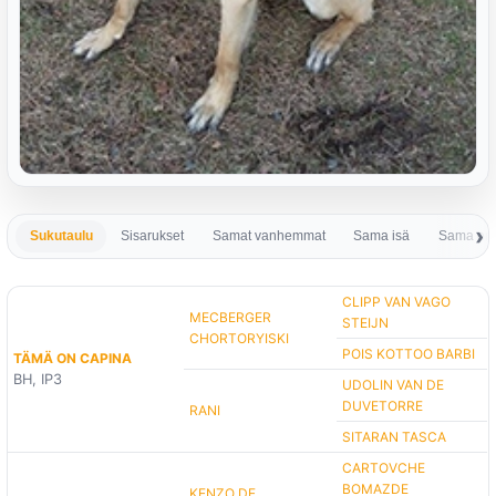
Sukutaulu
Sisarukset
Samat vanhemmat
Sama isä
Sama em
CLIPP VAN VAGO
MECBERGER
STEIJN
CHORTORYISKI
POIS KOTTOO BARBI
TÄMÄ ON CAPINA
BH, IP3
UDOLIN VAN DE
DUVETORRE
RANI
SITARAN TASCA
CARTOVCHE
BOMAZDE
KENZO DE