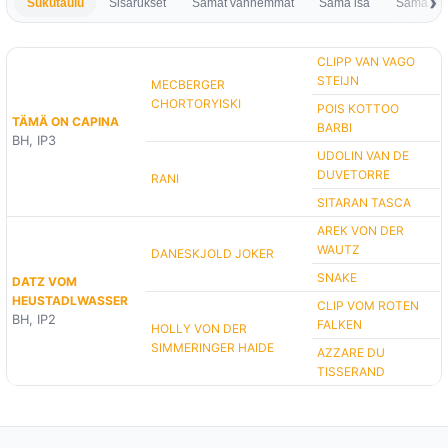
Sukutaulu
Sisarukset
Samat vanhemmat
Sama isä
Sama em
CLIPP VAN VAGO
STEIJN
MECBERGER
CHORTORYISKI
POIS KOTTOO
TÄMÄ ON CAPINA
BARBI
BH, IP3
UDOLIN VAN DE
DUVETORRE
RANI
SITARAN TASCA
AREK VON DER
WAUTZ
DANESKJOLD JOKER
SNAKE
DATZ VOM
HEUSTADLWASSER
CLIP VOM ROTEN
BH, IP2
FALKEN
HOLLY VON DER
SIMMERINGER HAIDE
AZZARE DU
TISSERAND