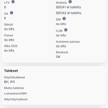
LTV
Ataksia
0
SDCA1 ei tutkittu
SDCA2 ei tutkittu
VA
0
DM
no info
Silmät
no info
CJM
Polvet
no info
no info
Autoimm.sairaus
Olka OCD
no info
no info
Kivekset
OK
Tulokset
Käyttötulokset
BH, IP3
Muita tuloksia
Luonnetesti/MH
Näyttelytulokset