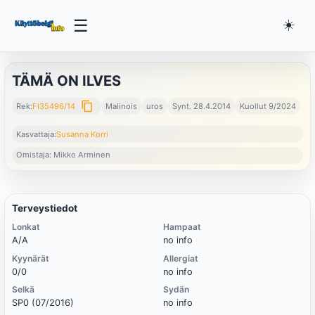
☰
☀️
TÄMÄ ON ILVES
content_copy
Rek:
FI35496/14
Malinois
uros
Synt. 28.4.2014
Kuollut 9/2024
Kasvattaja:
Susanna Korri
Omistaja: Mikko Arminen
Terveystiedot
Lonkat
Hampaat
A/A
no info
Kyynärät
Allergiat
0/0
no info
Selkä
Sydän
SP0 (07/2016)
no info