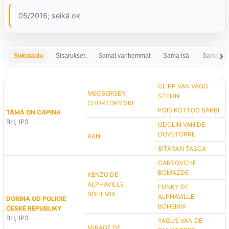
05/2016; selkä ok
Sukutaulu
Sisarukset
Samat vanhemmat
Sama isä
Sama em
CLIPP VAN VAGO
MECBERGER
STEIJN
CHORTORYISKI
POIS KOTTOO BARBI
TÄMÄ ON CAPINA
BH, IP3
UDOLIN VAN DE
DUVETORRE
RANI
SITARAN TASCA
CARTOVCHE
BOMAZDE
KENZO DE
ALPHAVILLE
FUNKY DE
BOHEMIA
ALPHAVILLE
DORINA OD POLICIE
BOHEMIA
ČESKÉ REPUBLIKY
BH, IP3
YAGUS VAN DE
MIRAGE DE