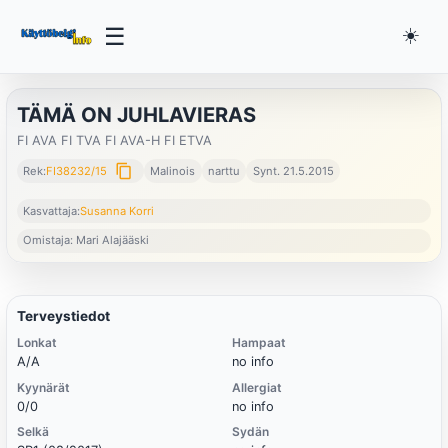
☰
☀️
TÄMÄ ON JUHLAVIERAS
FI AVA FI TVA FI AVA-H FI ETVA
content_copy
Rek:
FI38232/15
Malinois
narttu
Synt. 21.5.2015
Kasvattaja:
Susanna Korri
Omistaja: Mari Alajääski
Terveystiedot
Lonkat
Hampaat
A/A
no info
Kyynärät
Allergiat
0/0
no info
Selkä
Sydän