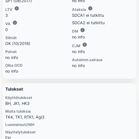
SP1 (08/2017)
no info
LTV
Ataksia
3
SDCA1 ei tutkittu
SDCA2 ei tutkittu
VA
0
DM
no info
Silmät
OK (10/2016)
CJM
Polvet
no info
no info
Autoimm.sairaus
Olka OCD
no info
no info
Tulokset
Käyttötulokset
BH, JK1, HK3
Muita tuloksia
TK4, TK1, RTK1, Agi3
Luonnetesti/MH
Näyttelytulokset
EH