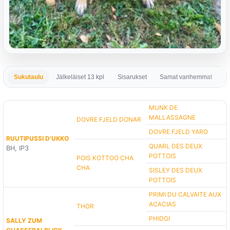
Sukutaulu
Jälkeläiset 13 kpl
Sisarukset
Samat vanhemmat
S
MUNK DE
MALLASSAGNE
DOVRE FJELD DONAR
DOVRE FJELD YARO
RUUTIPUSSI D'UKKO
QUARL DES DEUX
BH, IP3
POTTOIS
POIS KOTTOO CHA
CHA
SISLEY DES DEUX
POTTOIS
PRIMI DU CALVAITE AUX
ACACIAS
THOR
PHIDGI
SALLY ZUM