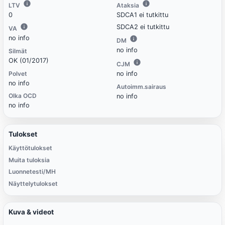
LTV
Ataksia
0
SDCA1 ei tutkittu
SDCA2 ei tutkittu
VA
no info
DM
no info
Silmät
OK (01/2017)
CJM
Polvet
no info
no info
Autoimm.sairaus
Olka OCD
no info
no info
Tulokset
Käyttötulokset
Muita tuloksia
Luonnetesti/MH
Näyttelytulokset
Kuva & videot