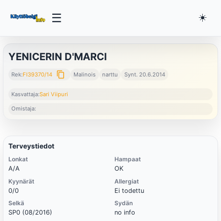
☰
☀️
YENICERIN D'MARCI
content_copy
Rek:
FI39370/14
Malinois
narttu
Synt. 20.6.2014
Kasvattaja:
Sari Viipuri
Omistaja:
Terveystiedot
Lonkat
Hampaat
A/A
OK
Kyynärät
Allergiat
0/0
Ei todettu
Selkä
Sydän
SP0 (08/2016)
no info