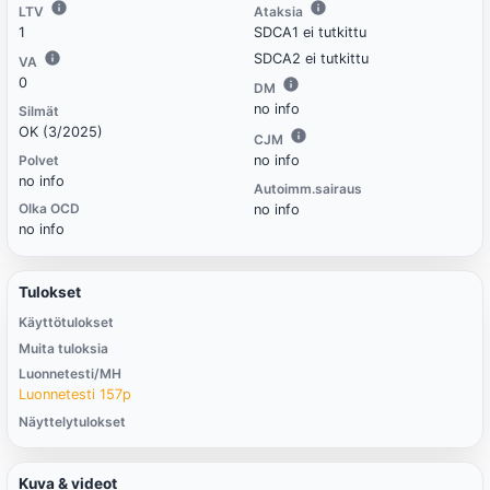
LTV
Ataksia
1
SDCA1 ei tutkittu
SDCA2 ei tutkittu
VA
0
DM
no info
Silmät
OK (3/2025)
CJM
Polvet
no info
no info
Autoimm.sairaus
Olka OCD
no info
no info
Tulokset
Käyttötulokset
Muita tuloksia
Luonnetesti/MH
Luonnetesti 157p
Näyttelytulokset
Kuva & videot