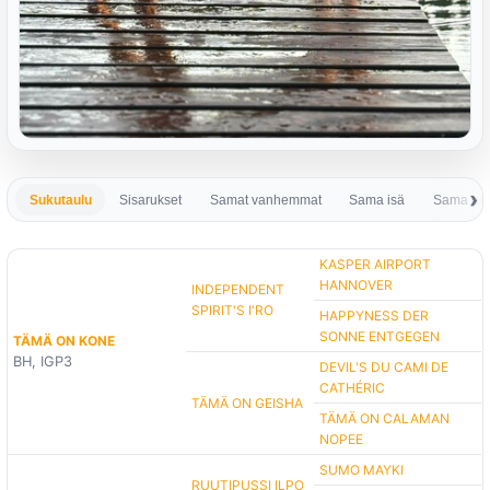
Sukutaulu
Sisarukset
Samat vanhemmat
Sama isä
Sama em
KASPER AIRPORT
HANNOVER
INDEPENDENT
SPIRIT'S I'RO
HAPPYNESS DER
SONNE ENTGEGEN
TÄMÄ ON KONE
BH, IGP3
DEVIL'S DU CAMI DE
CATHÉRIC
TÄMÄ ON GEISHA
TÄMÄ ON CALAMAN
NOPEE
SUMO MAYKI
RUUTIPUSSI ILPO