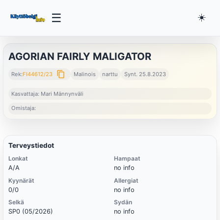
☰
☀️
AGORIAN FAIRLY MALIGATOR
content_copy
Rek:
FI44612/23
Malinois
narttu
Synt. 25.8.2023
Kasvattaja: Mari Männynväli
Omistaja:
Terveystiedot
Lonkat
Hampaat
A/A
no info
Kyynärät
Allergiat
0/0
no info
Selkä
Sydän
SP0 (05/2026)
no info