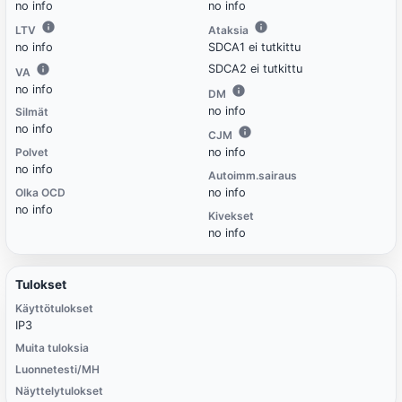
no info
no info
LTV
Ataksia
no info
SDCA1 ei tutkittu
SDCA2 ei tutkittu
VA
no info
DM
no info
Silmät
no info
CJM
Polvet
no info
no info
Autoimm.sairaus
Olka OCD
no info
no info
Kivekset
no info
Tulokset
Käyttötulokset
IP3
Muita tuloksia
Luonnetesti/MH
Näyttelytulokset