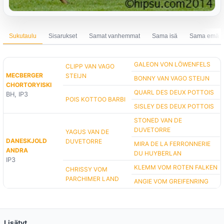
Sukutaulu
Sisarukset
Samat vanhemmat
Sama isä
Sama emä
GALEON VON LÖWENFELS
CLIPP VAN VAGO
MECBERGER
STEIJN
BONNY VAN VAGO STEIJN
CHORTORYISKI
QUARL DES DEUX POTTOIS
BH, IP3
POIS KOTTOO BARBI
SISLEY DES DEUX POTTOIS
STONED VAN DE
DUVETORRE
YAGUS VAN DE
DANESKJOLD
DUVETORRE
MIRA DE LA FERRONNERIE
ANDRA
DU HUYBERLAN
IP3
KLEMM VOM ROTEN FALKEN
CHRISSY VOM
PARCHIMER LAND
ANGIE VOM GREIFENRING
Lisätyt