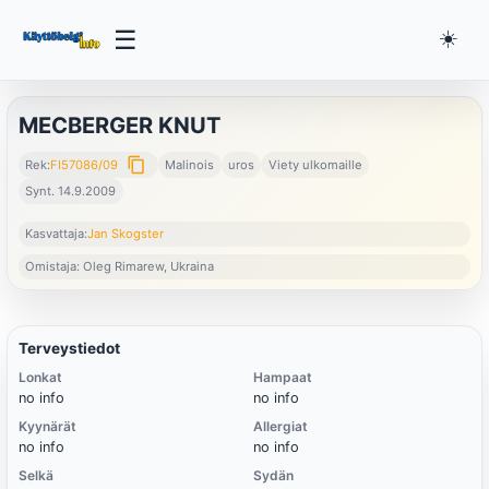
☰
☀️
MECBERGER KNUT
content_copy
Rek:
FI57086/09
Malinois
uros
Viety ulkomaille
Synt. 14.9.2009
Kasvattaja:
Jan Skogster
Omistaja: Oleg Rimarew, Ukraina
Terveystiedot
Lonkat
Hampaat
no info
no info
Kyynärät
Allergiat
no info
no info
Selkä
Sydän