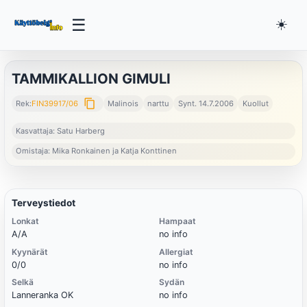
☰
☀️
TAMMIKALLION GIMULI
content_copy
Rek:
FIN39917/06
Malinois
narttu
Synt. 14.7.2006
Kuollut
Kasvattaja: Satu Harberg
Omistaja: Mika Ronkainen ja Katja Konttinen
Terveystiedot
Lonkat
Hampaat
A/A
no info
Kyynärät
Allergiat
0/0
no info
Selkä
Sydän
Lanneranka OK
no info