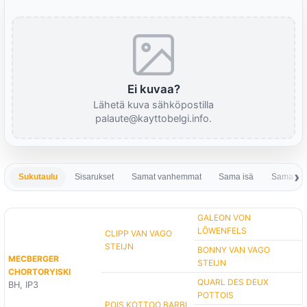
Ei kuvaa?
Lähetä kuva sähköpostilla
palaute@kayttobelgi.info.
Sukutaulu
Sisarukset
Samat vanhemmat
Sama isä
Sama em
GALEON VON
LÖWENFELS
CLIPP VAN VAGO
STEIJN
BONNY VAN VAGO
MECBERGER
STEIJN
CHORTORYISKI
QUARL DES DEUX
BH, IP3
POTTOIS
POIS KOTTOO BARBI