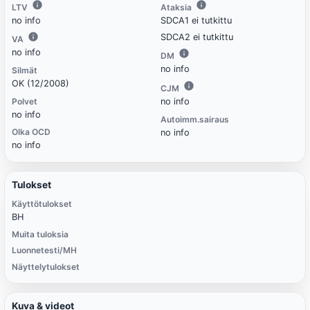
LTV
Ataksia
no info
SDCA1 ei tutkittu
SDCA2 ei tutkittu
VA
no info
DM
no info
Silmät
OK (12/2008)
CJM
Polvet
no info
no info
Autoimm.sairaus
Olka OCD
no info
no info
Tulokset
Käyttötulokset
BH
Muita tuloksia
Luonnetesti/MH
Näyttelytulokset
Kuva & videot