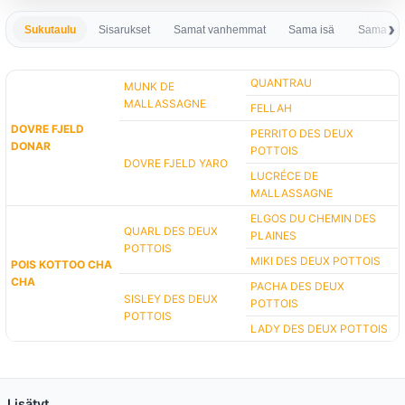
Sukutaulu
Sisarukset
Samat vanhemmat
Sama isä
Sama em
QUANTRAU
MUNK DE
MALLASSAGNE
FELLAH
DOVRE FJELD
PERRITO DES DEUX
DONAR
POTTOIS
DOVRE FJELD YARO
LUCRÉCE DE
MALLASSAGNE
ELGOS DU CHEMIN DES
QUARL DES DEUX
PLAINES
POTTOIS
MIKI DES DEUX POTTOIS
POIS KOTTOO CHA
CHA
PACHA DES DEUX
SISLEY DES DEUX
POTTOIS
POTTOIS
LADY DES DEUX POTTOIS
Lisätyt