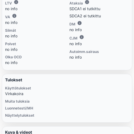
LTV
Ataksia
no info
SDCA1 ei tutkittu
SDCA2 ei tutkittu
VA
no info
DM
no info
Silmät
no info
CJM
Polvet
no info
no info
Autoimm.sairaus
Olka OCD
no info
no info
Tulokset
Käyttötulokset
Virkakoira
Muita tuloksia
Luonnetesti/MH
Näyttelytulokset
Kuva & videot