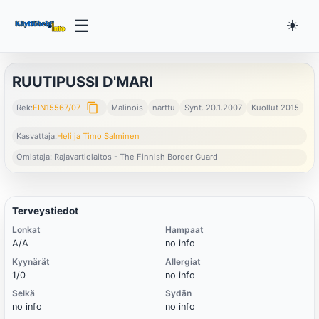
☰
☀️
RUUTIPUSSI D'MARI
content_copy
Rek:
FIN15567/07
Malinois
narttu
Synt. 20.1.2007
Kuollut 2015
Kasvattaja:
Heli ja Timo Salminen
Omistaja: Rajavartiolaitos - The Finnish Border Guard
Terveystiedot
Lonkat
Hampaat
A/A
no info
Kyynärät
Allergiat
1/0
no info
Selkä
Sydän
no info
no info