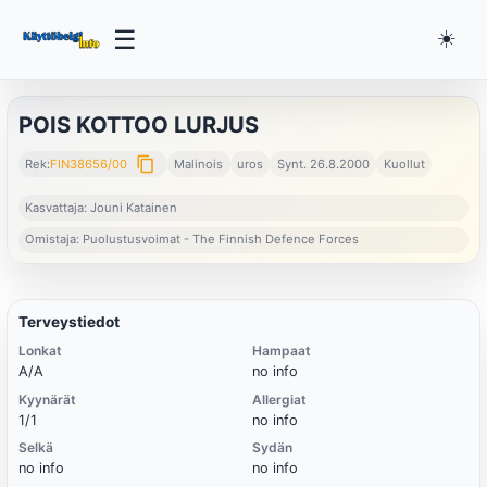
☰
☀️
POIS KOTTOO LURJUS
content_copy
Rek:
FIN38656/00
Malinois
uros
Synt. 26.8.2000
Kuollut
Kasvattaja: Jouni Katainen
Omistaja: Puolustusvoimat - The Finnish Defence Forces
Terveystiedot
Lonkat
Hampaat
A/A
no info
Kyynärät
Allergiat
1/1
no info
Selkä
Sydän
no info
no info