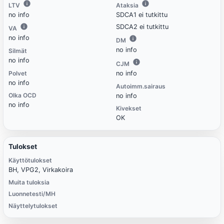
LTV
Ataksia
no info
SDCA1 ei tutkittu
SDCA2 ei tutkittu
VA
no info
DM
no info
Silmät
no info
CJM
Polvet
no info
no info
Autoimm.sairaus
Olka OCD
no info
no info
Kivekset
OK
Tulokset
Käyttötulokset
BH, VPG2, Virkakoira
Muita tuloksia
Luonnetesti/MH
Näyttelytulokset