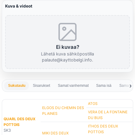
Kuva & videot
Ei kuvaa?
Lähetä kuva sähköpostilla
palaute@kayttobelgi.info.
Sukutaulu
Sisarukset
Samat vanhemmat
Sama isä
Sama em
ATOS
ELGOS DU CHEMIN DES
VERA DE LA FONTAINE
PLAINES
DU BUIS
QUARL DES DEUX
POTTOIS
ITHOS DES DEUX
SK3
POTTOIS
MIKI DES DEUX