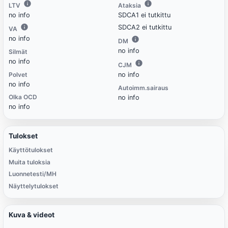
LTV
Ataksia
no info
SDCA1 ei tutkittu
SDCA2 ei tutkittu
VA
no info
DM
no info
Silmät
no info
CJM
Polvet
no info
no info
Autoimm.sairaus
Olka OCD
no info
no info
Tulokset
Käyttötulokset
Muita tuloksia
Luonnetesti/MH
Näyttelytulokset
Kuva & videot