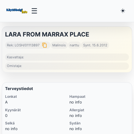
☰
☀️
LARA FROM MARRAX PLACE
content_copy
Rek: LOSH/01113897
Malinois
narttu
Synt. 15.6.2012
Kasvattaja:
Omistaja:
Terveystiedot
Lonkat
Hampaat
A
no info
Kyynärät
Allergiat
0
no info
Selkä
Sydän
no info
no info