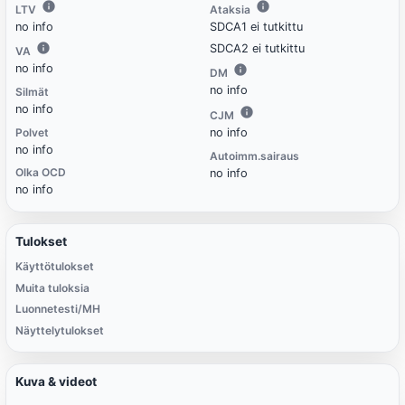
LTV
Ataksia
no info
SDCA1 ei tutkittu
SDCA2 ei tutkittu
VA
no info
DM
no info
Silmät
no info
CJM
Polvet
no info
no info
Autoimm.sairaus
Olka OCD
no info
no info
Tulokset
Käyttötulokset
Muita tuloksia
Luonnetesti/MH
Näyttelytulokset
Kuva & videot