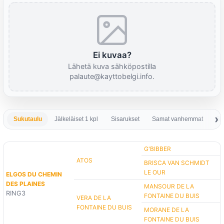
Ei kuvaa?
Lähetä kuva sähköpostilla
palaute@kayttobelgi.info.
Sukutaulu
Jälkeläiset 1 kpl
Sisarukset
Samat vanhemmat
Sa
G'BIBBER
ATOS
BRISCA VAN SCHMIDT
LE OUR
ELGOS DU CHEMIN
DES PLAINES
MANSOUR DE LA
RING3
FONTAINE DU BUIS
VERA DE LA
FONTAINE DU BUIS
MORANE DE LA
FONTAINE DU BUIS