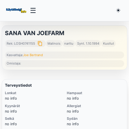
☰
☀️
SANA VAN JOEFARM
content_copy
Rek: LOSH0741155
Malinois
narttu
Synt. 1.10.1994
Kuollut
Kasvattaja:
Joe Bertrand
Omistaja:
Terveystiedot
Lonkat
Hampaat
no info
no info
Kyynärät
Allergiat
no info
no info
Selkä
Sydän
no info
no info