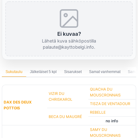
Ei kuvaa?
Lähetä kuva sähköpostilla
palaute@kayttobelgi.info.
Sukutaulu
Jälkeläiset 5 kpl
Sisarukset
Samat vanhemmat
Sama 
QUACHA DU
VIZIR DU
MOUSCRONNAIS
CHRISKAROL
DAX DES DEUX
TISZA DE VENTADOUR
POTTOIS
REBELLE
BECA DU MAUGRÉ
no info
SAMY DU
MOUSCRONNAIS