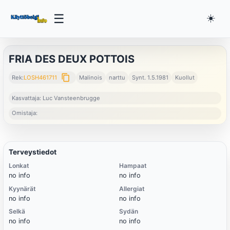
☰
☀️
FRIA DES DEUX POTTOIS
content_copy
Rek:
LOSH461711
Malinois
narttu
Synt. 1.5.1981
Kuollut
Kasvattaja: Luc Vansteenbrugge
Omistaja:
Terveystiedot
Lonkat
Hampaat
no info
no info
Kyynärät
Allergiat
no info
no info
Selkä
Sydän
no info
no info