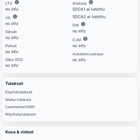
LTV
Ataksia
no info
SDCA1 ei tutkittu
SDCA2 ei tutkittu
VA
no info
DM
no info
Silmät
no info
CJM
Polvet
no info
no info
Autoimm.sairaus
Olka OCD
no info
no info
Tulokset
Käyttötulokset
Muita tuloksia
Luonnetesti/MH
Näyttelytulokset
Kuva & videot