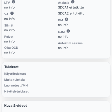
LTV
Ataksia
no info
SDCA1 ei tutkittu
SDCA2 ei tutkittu
VA
no info
DM
no info
Silmät
no info
CJM
Polvet
no info
no info
Autoimm.sairaus
Olka OCD
no info
no info
Tulokset
Käyttötulokset
Muita tuloksia
Luonnetesti/MH
Näyttelytulokset
Kuva & videot