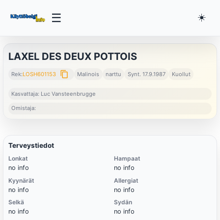
☰
☀️
LAXEL DES DEUX POTTOIS
content_copy
Rek:
LOSH601153
Malinois
narttu
Synt. 17.9.1987
Kuollut
Kasvattaja: Luc Vansteenbrugge
Omistaja:
Terveystiedot
Lonkat
Hampaat
no info
no info
Kyynärät
Allergiat
no info
no info
Selkä
Sydän
no info
no info