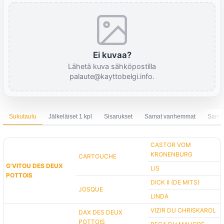
Ei kuvaa?
Lähetä kuva sähköpostilla
palaute@kayttobelgi.info.
Sukutaulu
Jälkeläiset 1 kpl
Sisarukset
Samat vanhemmat
Sama 
CASTOR VOM
KRONENBURG
CARTOUCHE
G'VITOU DES DEUX
LIS
POTTOIS
DICK II (DE MITS)
JOSQUE
LINDA
VIZIR DU CHRISKAROL
DAX DES DEUX
POTTOIS