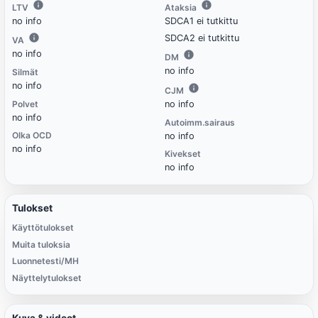
LTV
Ataksia
no info
SDCA1 ei tutkittu
SDCA2 ei tutkittu
VA
no info
DM
no info
Silmät
no info
CJM
Polvet
no info
no info
Autoimm.sairaus
Olka OCD
no info
no info
Kivekset
no info
Tulokset
Käyttötulokset
Muita tuloksia
Luonnetesti/MH
Näyttelytulokset