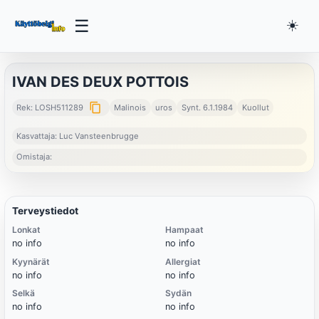
☰
☀️
IVAN DES DEUX POTTOIS
content_copy
Rek: LOSH511289
Malinois
uros
Synt. 6.1.1984
Kuollut
Kasvattaja: Luc Vansteenbrugge
Omistaja:
Terveystiedot
Lonkat
Hampaat
no info
no info
Kyynärät
Allergiat
no info
no info
Selkä
Sydän
no info
no info