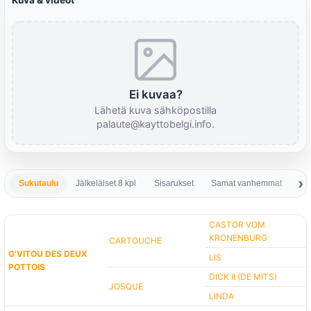
Kuva & videot
Ei kuvaa?
Lähetä kuva sähköpostilla
palaute@kayttobelgi.info.
Sukutaulu
Jälkeläiset 8 kpl
Sisarukset
Samat vanhemmat
Sa
CASTOR VOM
KRONENBURG
CARTOUCHE
G'VITOU DES DEUX
LIS
POTTOIS
DICK II (DE MITS)
JOSQUE
LINDA