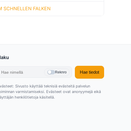
M SCHNELLEN FALKEN
Haku
Hae tiedot
Reknro
västeet: Sivusto käyttää teknisiä evästeitä palvelun
oiminnan varmistamiseksi. Evästeet ovat anonyymejä eikä
äyttäjän henkilötietoja käsitellä.