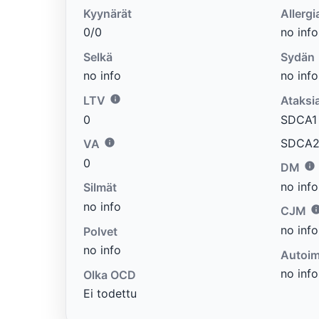
Kyynärät
Allergi
0/0
no info
Selkä
Sydän
no info
no info
LTV
Ataksi
0
SDCA1 e
SDCA2 
VA
0
DM
no info
Silmät
no info
CJM
no info
Polvet
no info
Autoim
no info
Olka OCD
Ei todettu