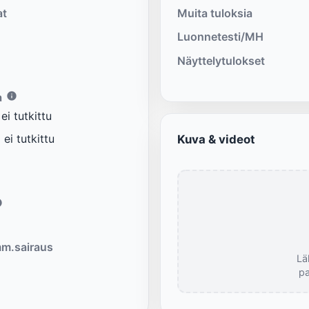
at
Muita tuloksia
Luonnetesti/MH
Näyttelytulokset
a
i tutkittu
ei tutkittu
Kuva & videot
m.sairaus
Lä
pa