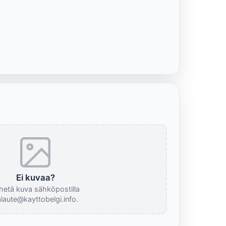
Ei kuvaa?
hetä kuva sähköpostilla
laute@kayttobelgi.info.