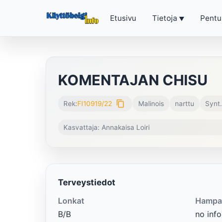
Etusivu
Tietoja
Pentu
KOMENTAJAN CHISU
content_copy
Rek:
FI10919/22
Malinois
narttu
Synt.
Kasvattaja: Annakaisa Loiri
Terveystiedot
Lonkat
Hampa
B/B
no info