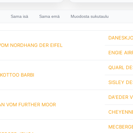
Sama isä
Sama emä
Muodosta sukutaulu
DANESKJO
VOM NORDHANG DER EIFEL
ENGIE AI
QUARL DE
 KOTTOO BARBI
SISLEY D
DA'EDER 
AN VOM FURTHER MOOR
CHEYENN
MECBERGE