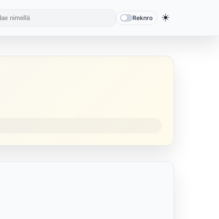
☀️
Reknro