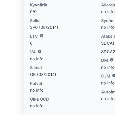
Kyynärät
Allergi
0/0
no info
Selkä
Sydän
SP0 (08/2014)
no info
LTV
Ataksi
0
SDCA1 e
SDCA2 
VA
no info
DM
no info
Silmät
OK (03/2014)
CJM
no info
Polvet
no info
Autoim
no info
Olka OCD
no info