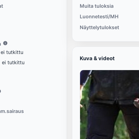
at
Muita tuloksia
Luonnetesti/MH
Näyttelytulokset
a
i tutkittu
Kuva & videot
ei tutkittu
m.sairaus