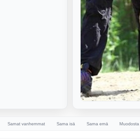
Samat vanhemmat
Sama isä
Sama emä
Muodosta 