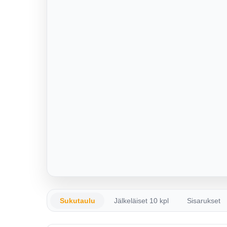
Sukutaulu
Jälkeläiset 10 kpl
Sisarukset