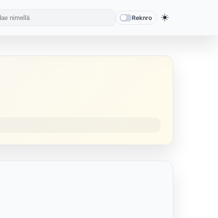
☀️
Reknro