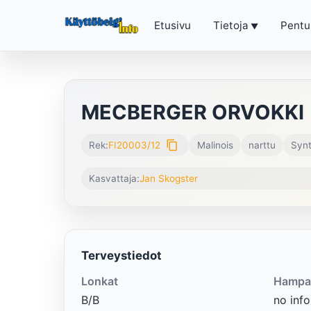
Etusivu
Tietoja
Pentu
MECBERGER ORVOKKI
content_copy
Rek:
FI20003/12
Malinois
narttu
Synt
Kasvattaja:
Jan Skogster
Terveystiedot
Lonkat
Hampa
B/B
no info