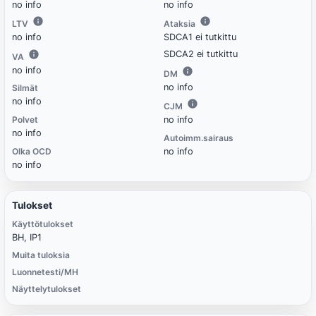
no info
no info
LTV
Ataksia
no info
SDCA1 ei tutkittu
SDCA2 ei tutkittu
VA
no info
DM
no info
Silmät
no info
CJM
Polvet
no info
no info
Autoimm.sairaus
Olka OCD
no info
no info
Tulokset
Käyttötulokset
BH, IP1
Muita tuloksia
Luonnetesti/MH
Näyttelytulokset