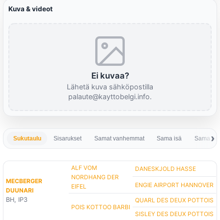
Kuva & videot
Ei kuvaa?
Lähetä kuva sähköpostilla
palaute@kayttobelgi.info.
Sukutaulu
Sisarukset
Samat vanhemmat
Sama isä
Sama em
ALF VOM
DANESKJOLD HASSE
NORDHANG DER
MECBERGER
ENGIE AIRPORT HANNOVER
EIFEL
DUUNARI
BH, IP3
QUARL DES DEUX POTTOIS
POIS KOTTOO BARBI
SISLEY DES DEUX POTTOIS