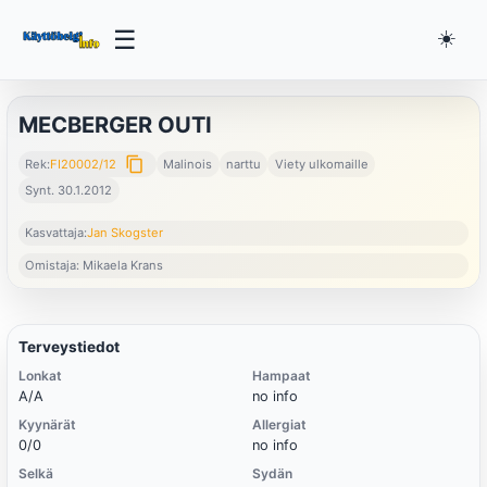
☰
☀️
MECBERGER OUTI
content_copy
Rek:
FI20002/12
Malinois
narttu
Viety ulkomaille
Synt. 30.1.2012
Kasvattaja:
Jan Skogster
Omistaja: Mikaela Krans
Terveystiedot
Lonkat
Hampaat
A/A
no info
Kyynärät
Allergiat
0/0
no info
Selkä
Sydän