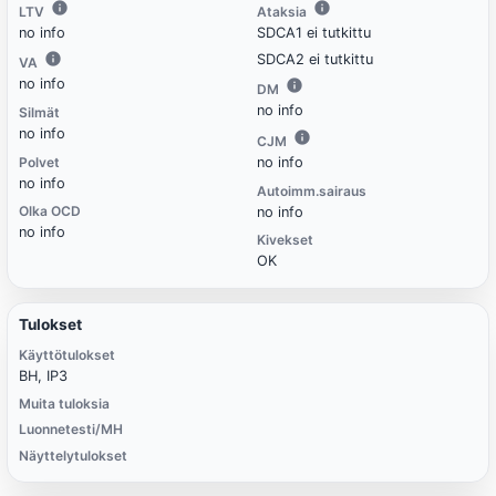
LTV
Ataksia
no info
SDCA1 ei tutkittu
SDCA2 ei tutkittu
VA
no info
DM
no info
Silmät
no info
CJM
Polvet
no info
no info
Autoimm.sairaus
Olka OCD
no info
no info
Kivekset
OK
Tulokset
Käyttötulokset
BH, IP3
Muita tuloksia
Luonnetesti/MH
Näyttelytulokset