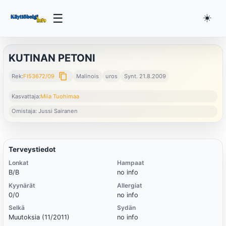
☰
☀️
KUTINAN PETONI
content_copy
Rek:
FI53672/09
Malinois
uros
Synt. 21.8.2009
Kasvattaja:
Miia Tuohimaa
Omistaja: Jussi Sairanen
Terveystiedot
Lonkat
Hampaat
B/B
no info
Kyynärät
Allergiat
0/0
no info
Selkä
Sydän
Muutoksia (11/2011)
no info