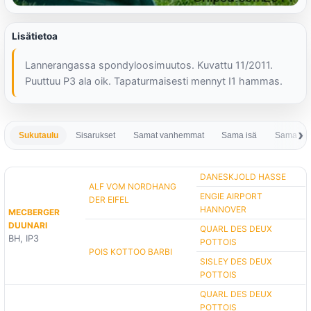
Lisätietoa
Lannerangassa spondyloosimuutos. Kuvattu 11/2011.
Puuttuu P3 ala oik. Tapaturmaisesti mennyt I1 hammas.
Sukutaulu
Sisarukset
Samat vanhemmat
Sama isä
Sama em
DANESKJOLD HASSE
ALF VOM NORDHANG
ENGIE AIRPORT
DER EIFEL
HANNOVER
MECBERGER
DUUNARI
QUARL DES DEUX
BH, IP3
POTTOIS
POIS KOTTOO BARBI
SISLEY DES DEUX
POTTOIS
QUARL DES DEUX
POTTOIS