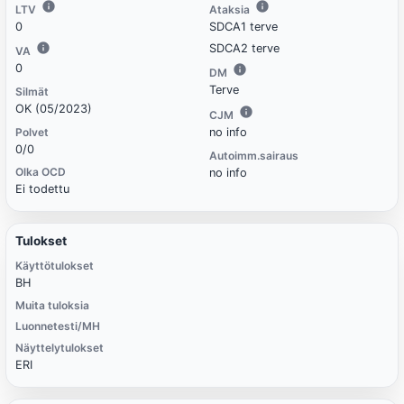
LTV
Ataksia
0
SDCA1 terve
SDCA2 terve
VA
0
DM
Terve
Silmät
OK (05/2023)
CJM
Polvet
no info
0/0
Autoimm.sairaus
Olka OCD
no info
Ei todettu
Tulokset
Käyttötulokset
BH
Muita tuloksia
Luonnetesti/MH
Näyttelytulokset
ERI