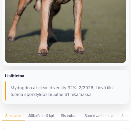
Lisätietoa
Mydogdna all clear, diversity 32%. 2/2026; Lievä iän
tuoma spondyloosimuutos S1 nikamassa.
Sukutaulu
Jälkeläiset 9 kpl
Sisarukset
Samat vanhemmat
Sama 