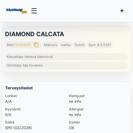
☰
☀️
DIAMOND CALCATA
content_copy
Rek:
FI21612/22
Malinois
narttu
Tuonti
Synt. 6.5.2021
Kasvattaja: Helena Valentová
Omistaja: Iida Kovanen
Terveystiedot
Lonkat
Hampaat
A/A
no info
Kyynärät
Allergiat
0/0
no info
Selkä
Sydän
SP0 (02/2026)
OK