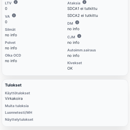
LTV
Ataksia
0
SDCA1 ei tutkittu
SDCA2 ei tutkittu
VA
0
DM
no info
Silmät
no info
CJM
Polvet
no info
no info
Autoimm.sairaus
Olka OCD
no info
no info
Kivekset
OK
Tulokset
Käyttötulokset
Virkakoira
Muita tuloksia
Luonnetesti/MH
Näyttelytulokset