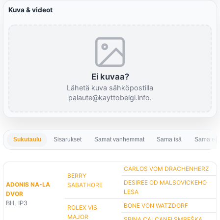
Kuva & videot
Ei kuvaa?
Lähetä kuva sähköpostilla
palaute@kayttobelgi.info.
Sukutaulu
Sisarukset
Samat vanhemmat
Sama isä
Sama em
CARLOS VOM DRACHENHERZ
BERRY
DESIREE OD MALSOVICKEHO
ADONIS NA-LA
SABATHORE
LESA
DVOR
BH, IP3
BONE VON WATZDORF
ROLEX VIS
MAJOR
SPINA CALCANEI SMREŠKA