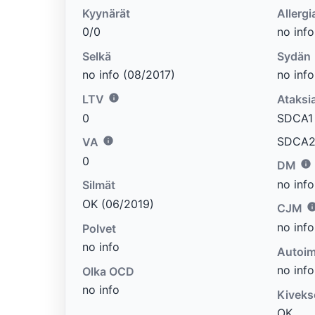
Kyynärät
Allergi
0/0
no info
Selkä
Sydän
no info (08/2017)
no info
LTV
Ataksi
0
SDCA1 e
SDCA2 
VA
0
DM
no info
Silmät
OK (06/2019)
CJM
no info
Polvet
no info
Autoim
no info
Olka OCD
no info
Kiveks
OK