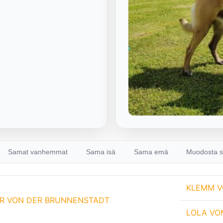
Samat vanhemmat
Sama isä
Sama emä
Muodosta s
KLEMM V
ER VON DER BRUNNENSTADT
LOLA VO