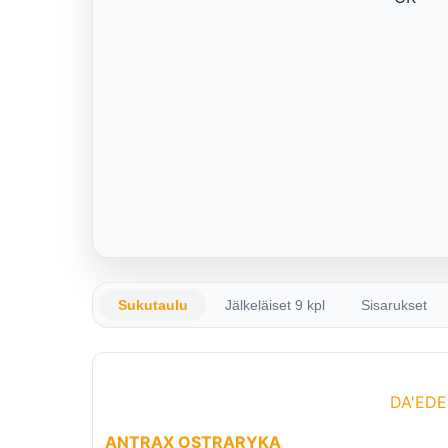
Sukutaulu
Jälkeläiset 9 kpl
Sisarukset
DA'ED
ANTRAX OSTRARYKA