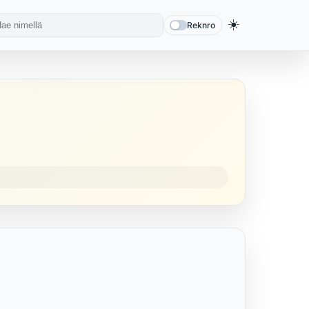
☀️
Reknro