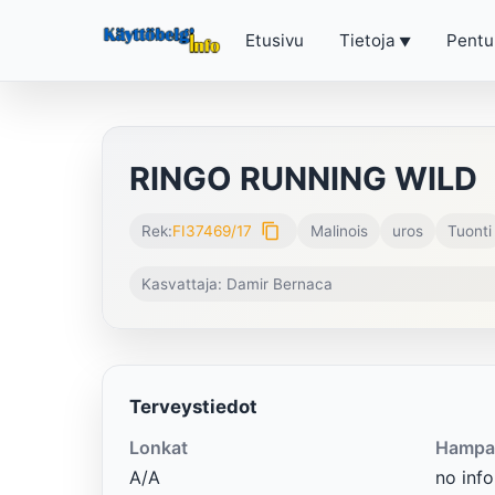
Etusivu
Tietoja
Pentu
RINGO RUNNING WILD
content_copy
Rek:
FI37469/17
Malinois
uros
Tuonti
Kasvattaja: Damir Bernaca
Terveystiedot
Lonkat
Hampa
A/A
no info