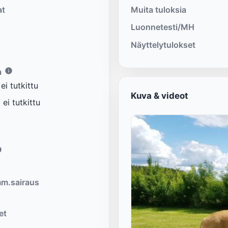
at
Muita tuloksia
Luonnetesti/MH
Näyttelytulokset
a
i tutkittu
Kuva & videot
ei tutkittu
m.sairaus
et