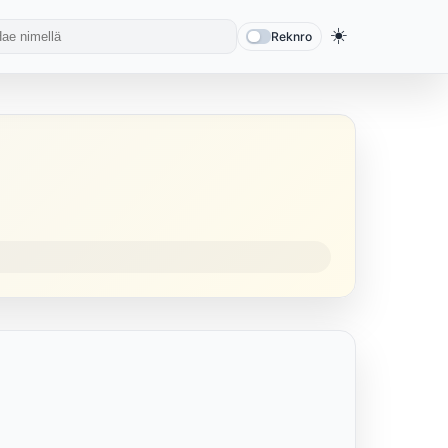
☀️
Reknro