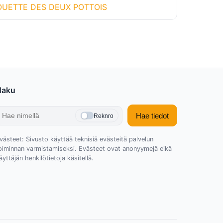
OUETTE DES DEUX POTTOIS
Haku
Hae tiedot
Reknro
västeet: Sivusto käyttää teknisiä evästeitä palvelun
oiminnan varmistamiseksi. Evästeet ovat anonyymejä eikä
äyttäjän henkilötietoja käsitellä.