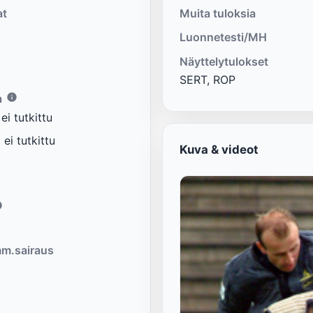
at
Muita tuloksia
Luonnetesti/MH
Näyttelytulokset
SERT, ROP
a
i tutkittu
ei tutkittu
Kuva & videot
m.sairaus