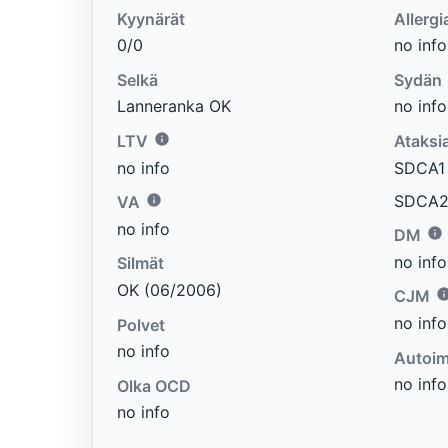
Kyynärät
Allergi
0/0
no info
Selkä
Sydän
Lanneranka OK
no info
LTV
Ataksi
no info
SDCA1 e
SDCA2 
VA
no info
DM
no info
Silmät
OK (06/2006)
CJM
no info
Polvet
no info
Autoim
no info
Olka OCD
no info