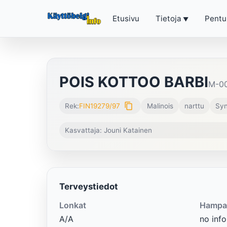
Etusivu
Tietoja
Pentu
POIS KOTTOO BARBI
M-00
content_copy
Rek:
FIN19279/97
Malinois
narttu
Syn
Kasvattaja: Jouni Katainen
Terveystiedot
Lonkat
Hampa
A/A
no info