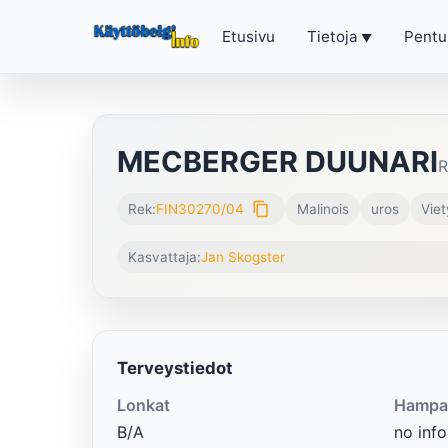
Etusivu
Tietoja
Pentu
MECBERGER DUUNARI
R
content_copy
Rek:
FIN30270/04
Malinois
uros
Viet
Kasvattaja:
Jan Skogster
Terveystiedot
Lonkat
Hampa
B/A
no info