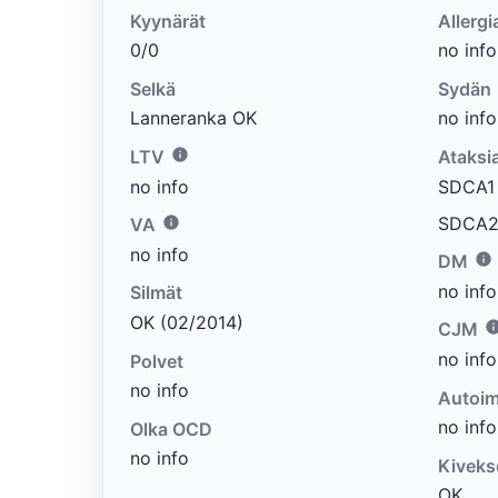
Kyynärät
Allergi
0/0
no info
Selkä
Sydän
Lanneranka OK
no info
LTV
Ataksi
no info
SDCA1 e
SDCA2 
VA
no info
DM
no info
Silmät
OK (02/2014)
CJM
no info
Polvet
no info
Autoim
no info
Olka OCD
no info
Kiveks
OK