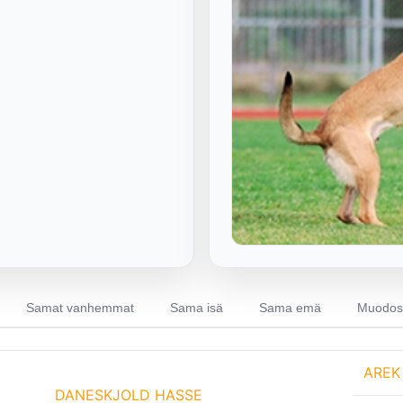
Samat vanhemmat
Sama isä
Sama emä
Muodost
AREK
DANESKJOLD HASSE