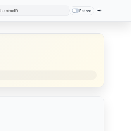
☀️
Reknro