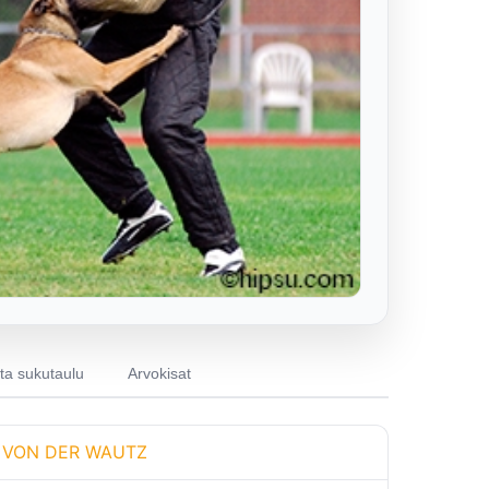
a sukutaulu
Arvokisat
 VON DER WAUTZ