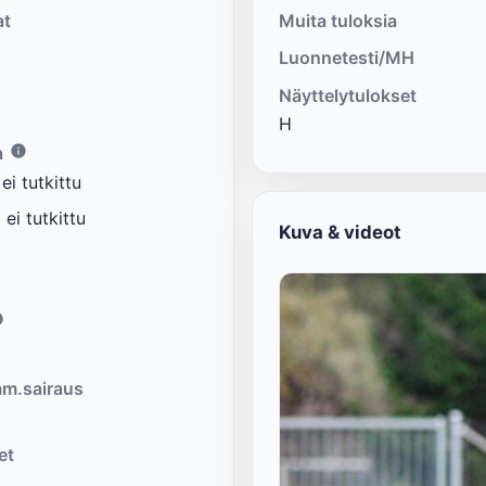
at
Muita tuloksia
Luonnetesti/MH
Näyttelytulokset
H
a
i tutkittu
ei tutkittu
Kuva & videot
m.sairaus
et