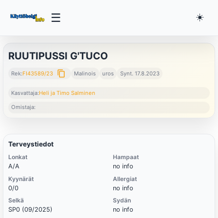
☰
☀️
RUUTIPUSSI G'TUCO
content_copy
Rek:
FI43589/23
Malinois
uros
Synt. 17.8.2023
Kasvattaja:
Heli ja Timo Salminen
Omistaja:
Terveystiedot
Lonkat
Hampaat
A/A
no info
Kyynärät
Allergiat
0/0
no info
Selkä
Sydän
SP0 (09/2025)
no info