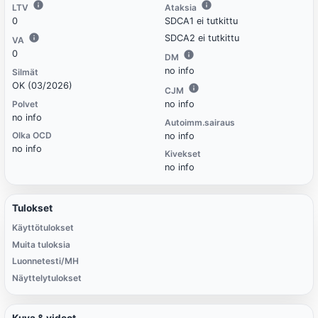
LTV
Ataksia
0
SDCA1 ei tutkittu
SDCA2 ei tutkittu
VA
0
DM
no info
Silmät
OK (03/2026)
CJM
Polvet
no info
no info
Autoimm.sairaus
Olka OCD
no info
no info
Kivekset
no info
Tulokset
Käyttötulokset
Muita tuloksia
Luonnetesti/MH
Näyttelytulokset