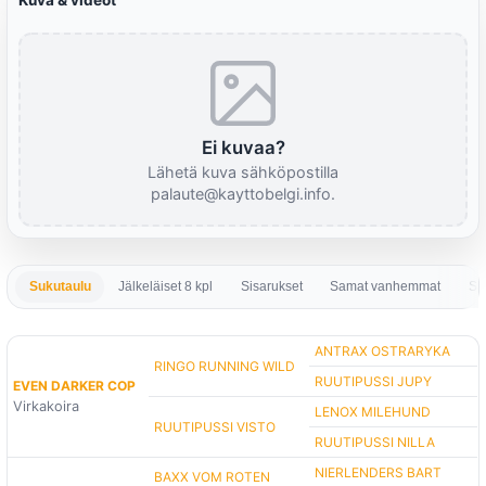
Kuva & videot
Ei kuvaa?
Lähetä kuva sähköpostilla
palaute@kayttobelgi.info.
Sukutaulu
Jälkeläiset 8 kpl
Sisarukset
Samat vanhemmat
Sa
ANTRAX OSTRARYKA
RINGO RUNNING WILD
RUUTIPUSSI JUPY
EVEN DARKER COP
Virkakoira
LENOX MILEHUND
RUUTIPUSSI VISTO
RUUTIPUSSI NILLA
NIERLENDERS BART
BAXX VOM ROTEN