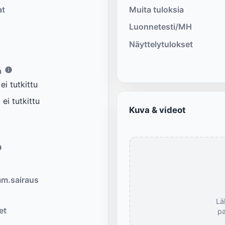
at
Muita tuloksia
Luonnetesti/MH
Näyttelytulokset
a
i tutkittu
ei tutkittu
Kuva & videot
m.sairaus
Lä
et
pa