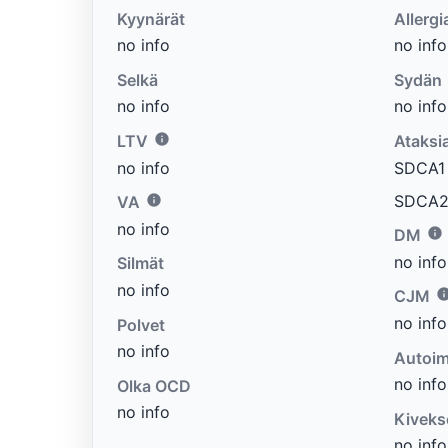
Kyynärät
Allergi
no info
no info
Selkä
Sydän
no info
no info
LTV
Ataksi
no info
SDCA1 e
SDCA2 
VA
no info
DM
no info
Silmät
no info
CJM
no info
Polvet
no info
Autoim
no info
Olka OCD
no info
Kiveks
no info