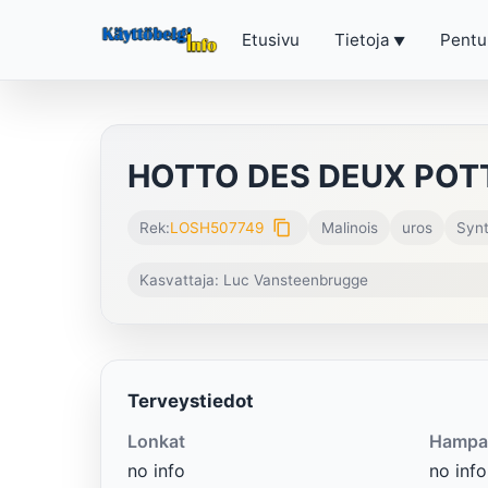
Etusivu
Tietoja
Pentu
HOTTO DES DEUX POT
content_copy
Rek:
LOSH507749
Malinois
uros
Synt
Kasvattaja: Luc Vansteenbrugge
Terveystiedot
Lonkat
Hampa
no info
no info