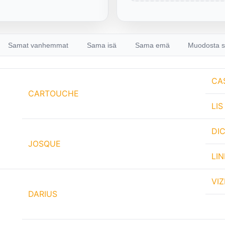
Samat vanhemmat
Sama isä
Sama emä
Muodosta s
CA
CARTOUCHE
LIS
DIC
JOSQUE
LI
VI
DARIUS