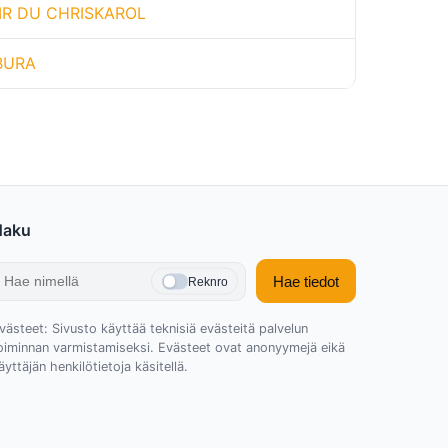
ZIR DU CHRISKAROL
BURA
Haku
Hae tiedot
Reknro
västeet: Sivusto käyttää teknisiä evästeitä palvelun
oiminnan varmistamiseksi. Evästeet ovat anonyymejä eikä
äyttäjän henkilötietoja käsitellä.