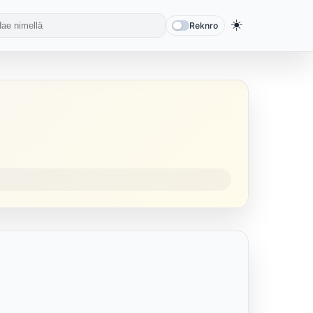
☀️
Reknro