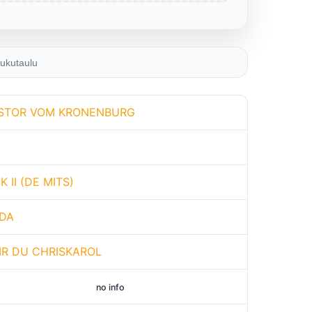
ukutaulu
STOR VOM KRONENBURG
K II (DE MITS)
NDA
ZIR DU CHRISKAROL
no info