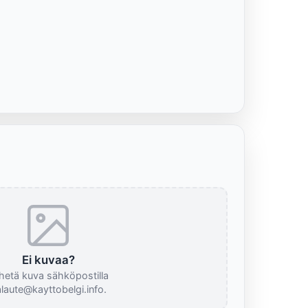
Ei kuvaa?
hetä kuva sähköpostilla
laute@kayttobelgi.info.