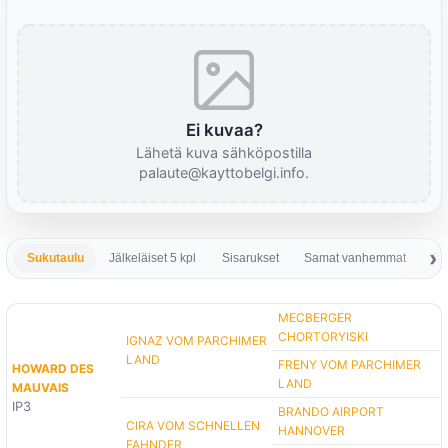
Ei kuvaa?
Lähetä kuva sähköpostilla
palaute@kayttobelgi.info.
Sukutaulu
Jälkeläiset 5 kpl
Sisarukset
Samat vanhemmat
Sa
MECBERGER
CHORTORYISKI
IGNAZ VOM PARCHIMER
LAND
FRENY VOM PARCHIMER
HOWARD DES
LAND
MAUVAIS
IP3
BRANDO AIRPORT
CIRA VOM SCHNELLEN
HANNOVER
FAHNDER