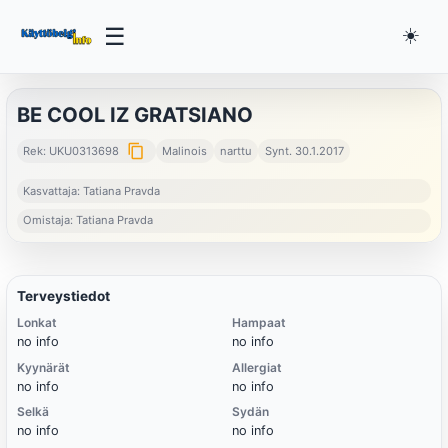
☰
☀️
BE COOL IZ GRATSIANO
content_copy
Rek: UKU0313698
Malinois
narttu
Synt. 30.1.2017
Kasvattaja: Tatiana Pravda
Omistaja: Tatiana Pravda
Terveystiedot
Lonkat
Hampaat
no info
no info
Kyynärät
Allergiat
no info
no info
Selkä
Sydän
no info
no info