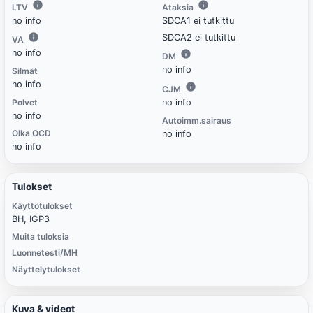
LTV
Ataksia
no info
SDCA1 ei tutkittu
SDCA2 ei tutkittu
VA
no info
DM
no info
Silmät
no info
CJM
Polvet
no info
no info
Autoimm.sairaus
Olka OCD
no info
no info
Tulokset
Käyttötulokset
BH, IGP3
Muita tuloksia
Luonnetesti/MH
Näyttelytulokset
Kuva & videot