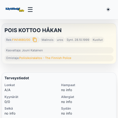
☰
☀️
POIS KOTTOO HÅKAN
content_copy
Rek:
FIN14680/00
Malinois
uros
Synt. 28.10.1999
Kuollut
Kasvattaja: Jouni Katainen
Omistaja:
Poliisikoiralaitos - The Finnish Police
Terveystiedot
Lonkat
Hampaat
A/A
no info
Kyynärät
Allergiat
0/0
no info
Selkä
Sydän
no info
no info