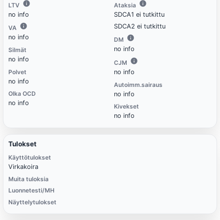
LTV
Ataksia
no info
SDCA1 ei tutkittu
SDCA2 ei tutkittu
VA
no info
DM
no info
Silmät
no info
CJM
Polvet
no info
no info
Autoimm.sairaus
Olka OCD
no info
no info
Kivekset
no info
Tulokset
Käyttötulokset
Virkakoira
Muita tuloksia
Luonnetesti/MH
Näyttelytulokset