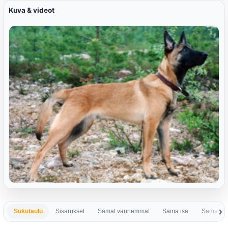
Kuva & videot
Sukutaulu
Sisarukset
Samat vanhemmat
Sama isä
Sama em