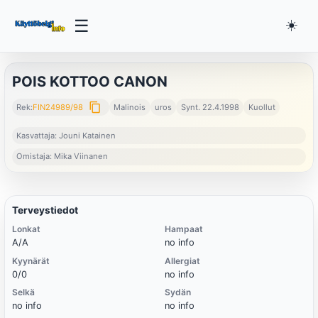
☰
☀️
POIS KOTTOO CANON
content_copy
Rek:
FIN24989/98
Malinois
uros
Synt. 22.4.1998
Kuollut
Kasvattaja: Jouni Katainen
Omistaja: Mika Viinanen
Terveystiedot
Lonkat
Hampaat
A/A
no info
Kyynärät
Allergiat
0/0
no info
Selkä
Sydän
no info
no info