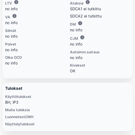
LTV
Ataksia
no info
SDCA1 ei tutkittu
SDCA2 ei tutkittu
VA
no info
DM
no info
Silmät
no info
CJM
Polvet
no info
no info
Autoimm.sairaus
Olka OCD
no info
no info
Kivekset
OK
Tulokset
Käyttötulokset
BH, IP3
Muita tuloksia
Luonnetesti/MH
Näyttelytulokset