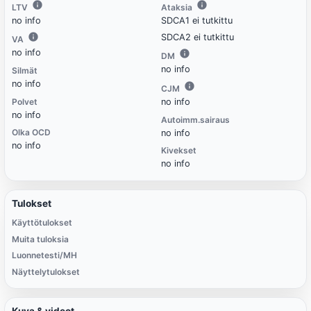
LTV
Ataksia
no info
SDCA1 ei tutkittu
SDCA2 ei tutkittu
VA
no info
DM
no info
Silmät
no info
CJM
Polvet
no info
no info
Autoimm.sairaus
Olka OCD
no info
no info
Kivekset
no info
Tulokset
Käyttötulokset
Muita tuloksia
Luonnetesti/MH
Näyttelytulokset