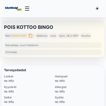
☰
☀️
POIS KOTTOO BINGO
content_copy
Rek:
FIN19274/97
Malinois
uros
Synt. 28.2.1997
Kuollut
Kasvattaja: Jouni Katainen
Omistaja:
Terveystiedot
Lonkat
Hampaat
no info
no info
Kyynärät
Allergiat
no info
no info
Selkä
Sydän
no info
no info