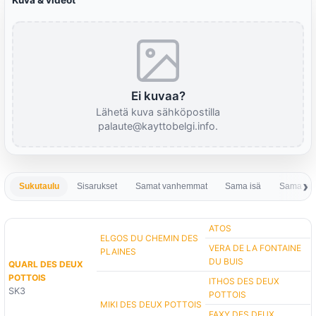
Kuva & videot
Ei kuvaa?
Lähetä kuva sähköpostilla
palaute@kayttobelgi.info.
Sukutaulu
Sisarukset
Samat vanhemmat
Sama isä
Sama em
ATOS
ELGOS DU CHEMIN DES
VERA DE LA FONTAINE
PLAINES
DU BUIS
QUARL DES DEUX
POTTOIS
ITHOS DES DEUX
SK3
POTTOIS
MIKI DES DEUX POTTOIS
FAXY DES DEUX