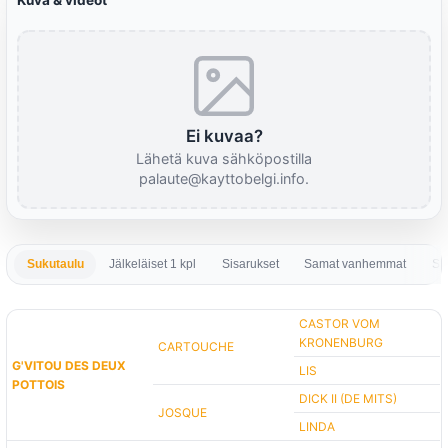
Kuva & videot
Ei kuvaa?
Lähetä kuva sähköpostilla
palaute@kayttobelgi.info.
Sukutaulu
Jälkeläiset 1 kpl
Sisarukset
Samat vanhemmat
Sa
CASTOR VOM
KRONENBURG
CARTOUCHE
G'VITOU DES DEUX
LIS
POTTOIS
DICK II (DE MITS)
JOSQUE
LINDA