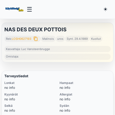
☰
☀️
NAS DES DEUX POTTOIS
content_copy
Rek:
LOSH0627193
Malinois
uros
Synt. 29.4.1989
Kuollut
Kasvattaja: Luc Vansteenbrugge
Omistaja:
Terveystiedot
Lonkat
Hampaat
no info
no info
Kyynärät
Allergiat
no info
no info
Selkä
Sydän
no info
no info