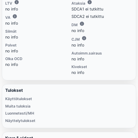
LTV
Ataksia
no info
SDCA1 ei tutkittu
SDCA2 ei tutkittu
VA
no info
DM
no info
Silmät
no info
CJM
Polvet
no info
no info
Autoimm.sairaus
Olka OCD
no info
no info
Kivekset
no info
Tulokset
Käyttötulokset
Muita tuloksia
Luonnetesti/MH
Näyttelytulokset