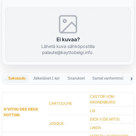
Ei kuvaa?
Lähetä kuva sähköpostilla
palaute@kayttobelgi.info.
Sukutaulu
Jälkeläiset 1 kpl
Sisarukset
Samat vanhemmat
Sa
CASTOR VOM
KRONENBURG
CARTOUCHE
G'VITOU DES DEUX
LIS
POTTOIS
DICK II (DE MITS)
JOSQUE
LINDA