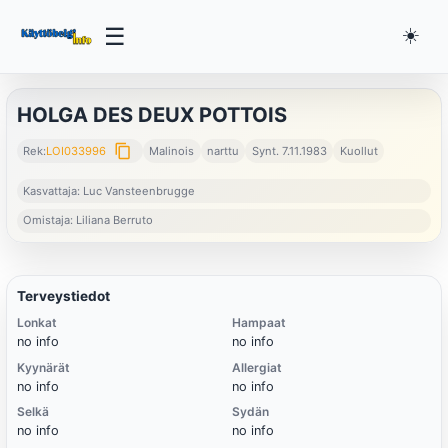
☰
☀️
HOLGA DES DEUX POTTOIS
content_copy
Rek:
LOI033996
Malinois
narttu
Synt. 7.11.1983
Kuollut
Kasvattaja: Luc Vansteenbrugge
Omistaja: Liliana Berruto
Terveystiedot
Lonkat
Hampaat
no info
no info
Kyynärät
Allergiat
no info
no info
Selkä
Sydän
no info
no info