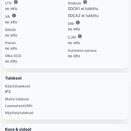
LTV
Ataksia
no info
SDCA1 ei tutkittu
SDCA2 ei tutkittu
VA
no info
DM
no info
Silmät
no info
CJM
Polvet
no info
no info
Autoimm.sairaus
Olka OCD
no info
no info
Tulokset
Käyttötulokset
IP3
Muita tuloksia
Luonnetesti/MH
Näyttelytulokset
Kuva & videot