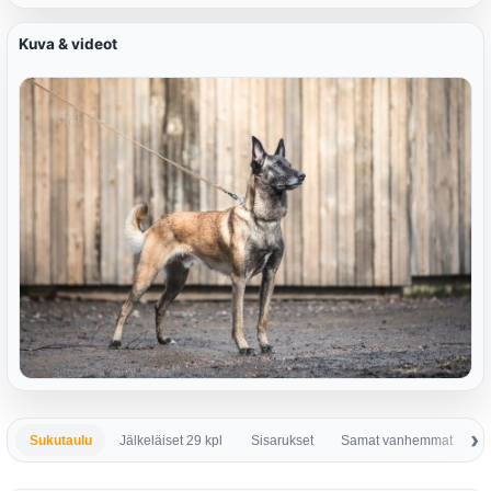
Kuva & videot
Sukutaulu
Jälkeläiset 29 kpl
Sisarukset
Samat vanhemmat
S