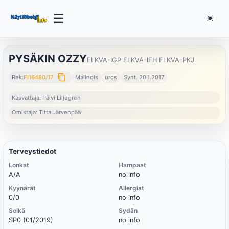
☰
☀️
PYSÄKIN OZZY
FI KVA-IGP FI KVA-IFH FI KVA-PKJ
content_copy
Rek:
FI16480/17
Malinois
uros
Synt. 20.1.2017
Kasvattaja: Päivi Liljegren
Omistaja: Titta Järvenpää
Terveystiedot
Lonkat
Hampaat
A/A
no info
Kyynärät
Allergiat
0/0
no info
Selkä
Sydän
SP0 (01/2019)
no info