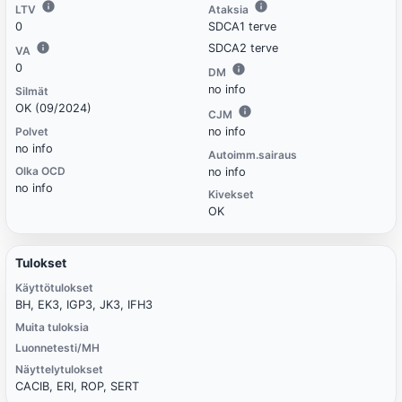
LTV
Ataksia
0
SDCA1 terve
SDCA2 terve
VA
0
DM
no info
Silmät
OK (09/2024)
CJM
Polvet
no info
no info
Autoimm.sairaus
Olka OCD
no info
no info
Kivekset
OK
Tulokset
Käyttötulokset
BH, EK3, IGP3, JK3, IFH3
Muita tuloksia
Luonnetesti/MH
Näyttelytulokset
CACIB, ERI, ROP, SERT