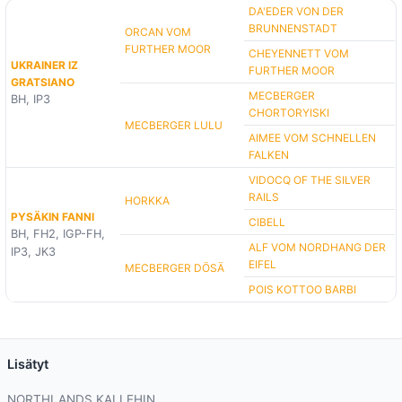
DA'EDER VON DER
BRUNNENSTADT
ORCAN VOM
FURTHER MOOR
CHEYENNETT VOM
UKRAINER IZ
FURTHER MOOR
GRATSIANO
MECBERGER
BH, IP3
CHORTORYISKI
MECBERGER LULU
AIMEE VOM SCHNELLEN
FALKEN
VIDOCQ OF THE SILVER
RAILS
HORKKA
PYSÄKIN FANNI
CIBELL
BH, FH2, IGP-FH,
ALF VOM NORDHANG DER
IP3, JK3
EIFEL
MECBERGER DÖSÄ
POIS KOTTOO BARBI
Lisätyt
NORTHLANDS KALLEHIN