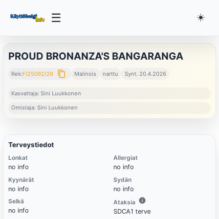
☰
☀️
PROUD BRONANZA'S BANGARANGA
content_copy
Rek:
FI25092/26
Malinois
narttu
Synt. 20.4.2026
Kasvattaja: Sini Luukkonen
Omistaja: Sini Luukkonen
Terveystiedot
Lonkat
Allergiat
no info
no info
Kyynärät
Sydän
no info
no info
Selkä
Ataksia
no info
SDCA1 terve