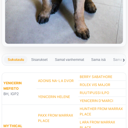
Sukutaulu
Sisarukset
Samat vanhemmat
Sama isä
Sama em
BERRY SABATHORE
ADONIS NA-LA DVOR
YENICERIN
ROLEX VIS MAJOR
MEFISTO
RUUTIPUSSI ILPO
BH, IGP2
YENICERIN HELENE
YENICERIN D'MARCI
HUNTHER FROM MARRAX
PLACE
PAXX FROM MARRAX
PLACE
LARA FROM MARRAX
MYTHICAL
PLACE