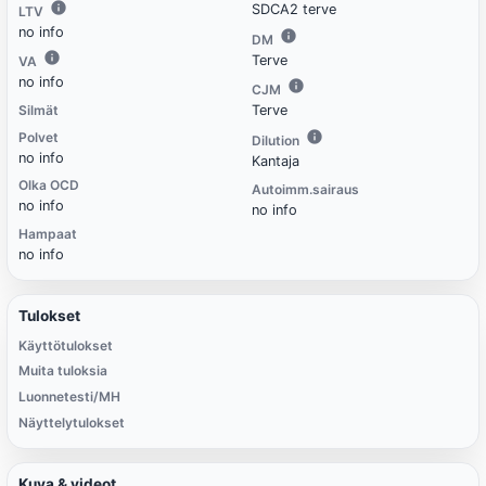
SDCA2 terve
LTV
no info
DM
Terve
VA
no info
CJM
Silmät
Terve
Polvet
Dilution
no info
Kantaja
Olka OCD
Autoimm.sairaus
no info
no info
Hampaat
no info
Tulokset
Käyttötulokset
Muita tuloksia
Luonnetesti/MH
Näyttelytulokset
Kuva & videot