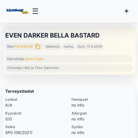
☰
☀️
EVEN DARKER BELLA BASTARD
content_copy
Rek:
FI27942/19
Malinois
narttu
Synt. 17.4.2019
Kasvattaja:
Jenni Ojala
Omistaja: Heli ja Timo Salminen
Terveystiedot
Lonkat
Hampaat
A/A
no info
Kyynärät
Allergiat
0/0
no info
Selkä
Sydän
SP0 (06/2021)
no info