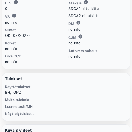
LTV
Ataksia
0
SDCA1 ei tutkittu
SDCA2 ei tutkittu
VA
no info
DM
no info
Silmät
OK (08/2022)
CJM
Polvet
no info
no info
Autoimm.sairaus
Olka OCD
no info
no info
Tulokset
Käyttötulokset
BH, IGP2
Muita tuloksia
Luonnetesti/MH
Näyttelytulokset
Kuva & videot