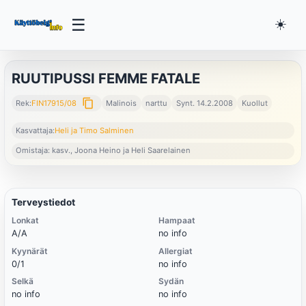
☰
☀️
RUUTIPUSSI FEMME FATALE
content_copy
Rek:
FIN17915/08
Malinois
narttu
Synt. 14.2.2008
Kuollut
Kasvattaja:
Heli ja Timo Salminen
Omistaja: kasv., Joona Heino ja Heli Saarelainen
Terveystiedot
Lonkat
Hampaat
A/A
no info
Kyynärät
Allergiat
0/1
no info
Selkä
Sydän
no info
no info