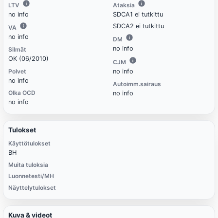
LTV
Ataksia
no info
SDCA1 ei tutkittu
SDCA2 ei tutkittu
VA
no info
DM
no info
Silmät
OK (06/2010)
CJM
Polvet
no info
no info
Autoimm.sairaus
Olka OCD
no info
no info
Tulokset
Käyttötulokset
BH
Muita tuloksia
Luonnetesti/MH
Näyttelytulokset
Kuva & videot