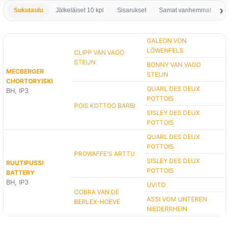
Sukutaulu
Jälkeläiset 10 kpl
Sisarukset
Samat vanhemmat
S
GALEON VON
LÖWENFELS
CLIPP VAN VAGO
STEIJN
BONNY VAN VAGO
MECBERGER
STEIJN
CHORTORYISKI
QUARL DES DEUX
BH, IP3
POTTOIS
POIS KOTTOO BARBI
SISLEY DES DEUX
POTTOIS
QUARL DES DEUX
POTTOIS
PROWAFFE'S ARTTU
SISLEY DES DEUX
RUUTIPUSSI
POTTOIS
BATTERY
BH, IP3
UVITO
COBRA VAN DE
ASSI VOM UNTEREN
BERLEX-HOEVE
NIEDERRHEIN