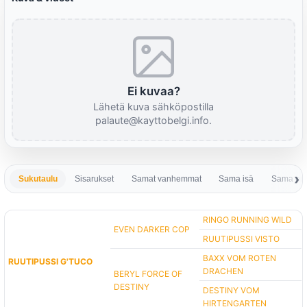
Ei kuvaa?
Lähetä kuva sähköpostilla
palaute@kayttobelgi.info.
Sukutaulu
Sisarukset
Samat vanhemmat
Sama isä
Sama em
RINGO RUNNING WILD
EVEN DARKER COP
RUUTIPUSSI VISTO
BAXX VOM ROTEN
RUUTIPUSSI G'TUCO
DRACHEN
BERYL FORCE OF
DESTINY
DESTINY VOM
HIRTENGARTEN