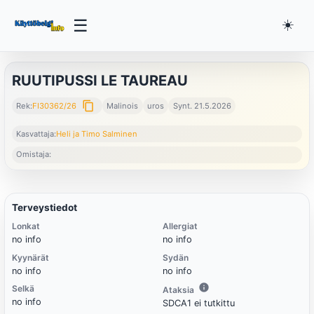
☰
☀️
RUUTIPUSSI LE TAUREAU
content_copy
Rek:
FI30362/26
Malinois
uros
Synt. 21.5.2026
Kasvattaja:
Heli ja Timo Salminen
Omistaja:
Terveystiedot
Lonkat
Allergiat
no info
no info
Kyynärät
Sydän
no info
no info
Selkä
Ataksia
no info
SDCA1 ei tutkittu