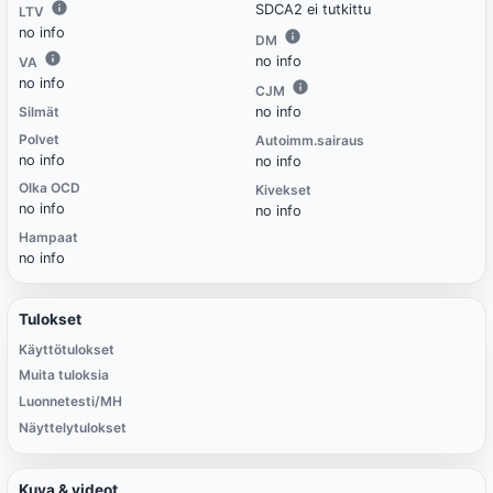
SDCA2 ei tutkittu
LTV
no info
DM
no info
VA
no info
CJM
Silmät
no info
Polvet
Autoimm.sairaus
no info
no info
Olka OCD
Kivekset
no info
no info
Hampaat
no info
Tulokset
Käyttötulokset
Muita tuloksia
Luonnetesti/MH
Näyttelytulokset
Kuva & videot