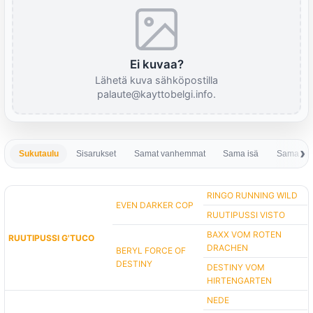
Ei kuvaa?
Lähetä kuva sähköpostilla
palaute@kayttobelgi.info.
Sukutaulu
Sisarukset
Samat vanhemmat
Sama isä
Sama em
RINGO RUNNING WILD
EVEN DARKER COP
RUUTIPUSSI VISTO
BAXX VOM ROTEN
RUUTIPUSSI G'TUCO
DRACHEN
BERYL FORCE OF
DESTINY
DESTINY VOM
HIRTENGARTEN
NEDE