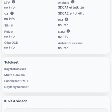
LTV
Ataksia
no info
SDCA1 ei tutkittu
SDCA2 ei tutkittu
VA
no info
DM
no info
Silmät
Polvet
CJM
no info
no info
Olka OCD
Autoimm.sairaus
no info
no info
Tulokset
Käyttötulokset
Muita tuloksia
Luonnetesti/MH
Näyttelytulokset
Kuva & videot