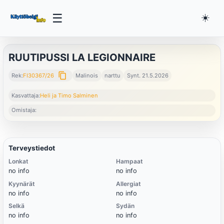
☰
☀️
RUUTIPUSSI LA LEGIONNAIRE
content_copy
Rek:
FI30367/26
Malinois
narttu
Synt. 21.5.2026
Kasvattaja:
Heli ja Timo Salminen
Omistaja:
Terveystiedot
Lonkat
Hampaat
no info
no info
Kyynärät
Allergiat
no info
no info
Selkä
Sydän
no info
no info