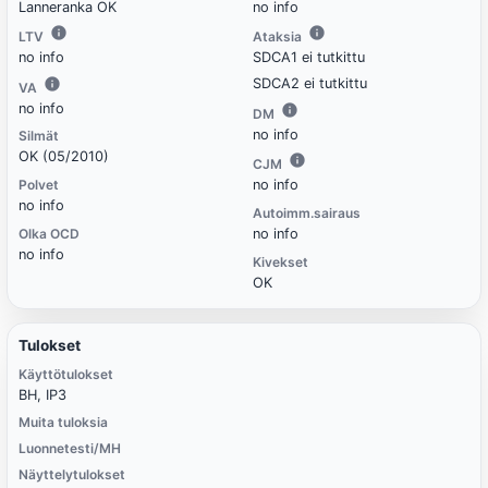
Lanneranka OK
no info
LTV
Ataksia
no info
SDCA1 ei tutkittu
SDCA2 ei tutkittu
VA
no info
DM
no info
Silmät
OK (05/2010)
CJM
Polvet
no info
no info
Autoimm.sairaus
Olka OCD
no info
no info
Kivekset
OK
Tulokset
Käyttötulokset
BH, IP3
Muita tuloksia
Luonnetesti/MH
Näyttelytulokset