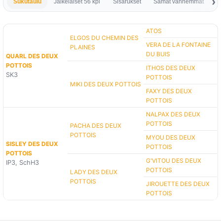
Sukutaulu
Jälkeläiset 56 kpl
Sisarukset
Samat vanhemmat
S
ATOS
ELGOS DU CHEMIN DES
VERA DE LA FONTAINE
PLAINES
DU BUIS
QUARL DES DEUX
POTTOIS
ITHOS DES DEUX
SK3
POTTOIS
MIKI DES DEUX POTTOIS
FAXY DES DEUX
POTTOIS
NALPAX DES DEUX
POTTOIS
PACHA DES DEUX
POTTOIS
MYOU DES DEUX
SISLEY DES DEUX
POTTOIS
POTTOIS
G'VITOU DES DEUX
IP3, SchH3
POTTOIS
LADY DES DEUX
POTTOIS
JIROUETTE DES DEUX
POTTOIS