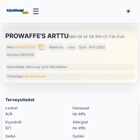
☰
☀️
PROWAFFE'S ARTTU
MM-06 M-06 RM-07 FIN KVA
content_copy
Rek:
FIN45312/02
Malinois
uros
Synt. 14.9.2002
Kuollut 04/2016
Kasvattaja: Minna ja Jyrki Meriläinen
Omistaja:
Heli Salminen
Terveystiedot
Lonkat
Hampaat
A/A
no info
Kyynärät
Allergiat
0/1
no info
Selkä
Sydän