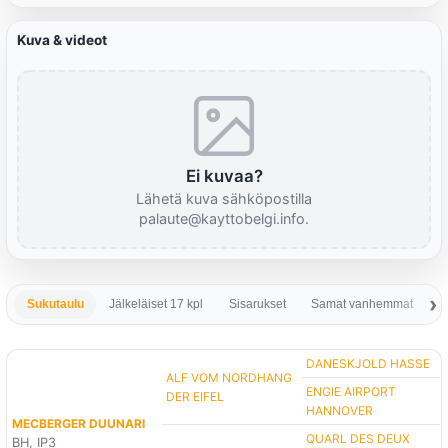
Kuva & videot
Ei kuvaa?
Lähetä kuva sähköpostilla
palaute@kayttobelgi.info.
Sukutaulu
Jälkeläiset 17 kpl
Sisarukset
Samat vanhemmat
S
DANESKJOLD HASSE
ALF VOM NORDHANG
ENGIE AIRPORT
DER EIFEL
HANNOVER
MECBERGER DUUNARI
QUARL DES DEUX
BH, IP3