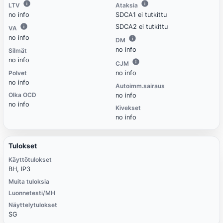
LTV
Ataksia
no info
SDCA1 ei tutkittu
SDCA2 ei tutkittu
VA
no info
DM
no info
Silmät
no info
CJM
Polvet
no info
no info
Autoimm.sairaus
Olka OCD
no info
no info
Kivekset
no info
Tulokset
Käyttötulokset
BH, IP3
Muita tuloksia
Luonnetesti/MH
Näyttelytulokset
SG