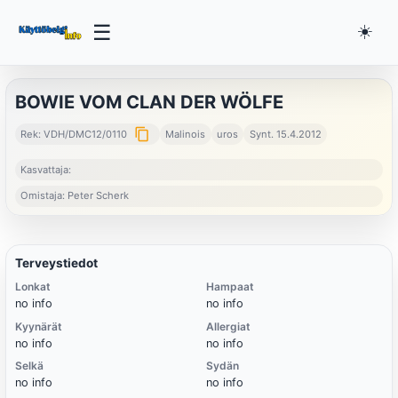
☰
☀️
BOWIE VOM CLAN DER WÖLFE
content_copy
Rek: VDH/DMC12/0110
Malinois
uros
Synt. 15.4.2012
Kasvattaja:
Omistaja: Peter Scherk
Terveystiedot
Lonkat
Hampaat
no info
no info
Kyynärät
Allergiat
no info
no info
Selkä
Sydän
no info
no info